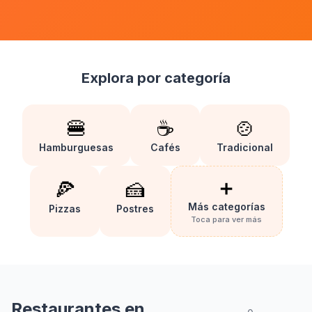
Explora por categoría
🍔
☕
🍲
Hamburguesas
Cafés
Tradicional
🍕
🍰
➕
Más categorías
Pizzas
Postres
Toca para ver más
Restaurantes en