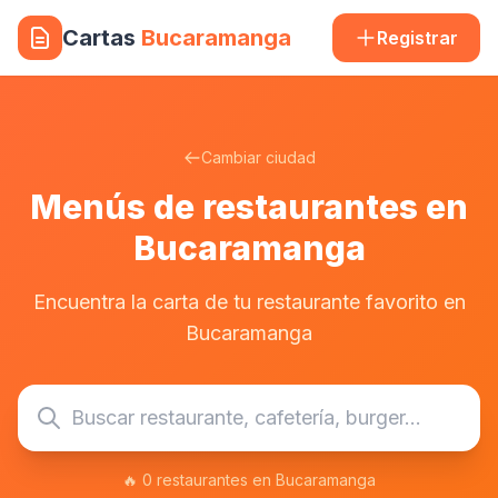
Cartas
Bucaramanga
Registrar
Cambiar ciudad
Menús de restaurantes en
Bucaramanga
Encuentra la carta de tu restaurante favorito en
Bucaramanga
🔥 0 restaurantes en Bucaramanga